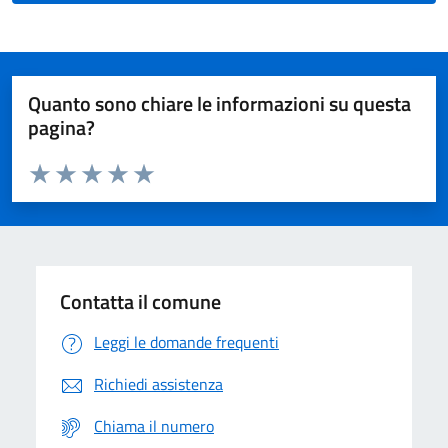
Quanto sono chiare le informazioni su questa
pagina?
Valuta da 1 a 5 stelle la pagina
Domanda
Valuta 1 stelle su 5
Valuta 2 stelle su 5
Valuta 3 stelle su 5
Valuta 4 stelle su 5
Valuta 5 stelle su 5
Contatta il comune
Leggi le domande frequenti
Richiedi assistenza
Chiama il numero