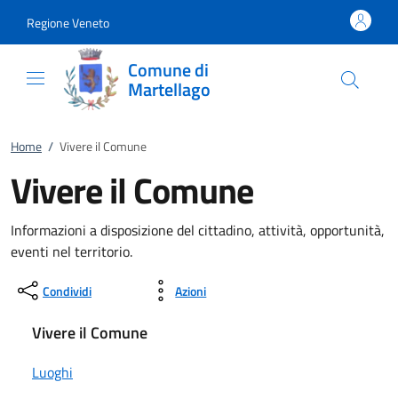
Vai al contenuto
accedi al menu
footer.enter
Regione Veneto
Comune di
Martellago
Home
/
Vivere il Comune
Vivere il Comune
Informazioni a disposizione del cittadino, attività, opportunità,
eventi nel territorio.
Condividi
Azioni
Vivere il Comune
Luoghi