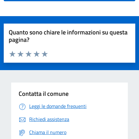
Quanto sono chiare le informazioni su questa
pagina?
Valuta da 1 a 5 stelle la pagina
Domanda
Valuta 1 stelle su 5
Valuta 2 stelle su 5
Valuta 3 stelle su 5
Valuta 4 stelle su 5
Valuta 5 stelle su 5
Contatta il comune
Leggi le domande frequenti
Richiedi assistenza
Chiama il numero