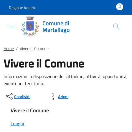
Vai al contenuto
accedi al menu
footer.enter
Regione Veneto
Comune di
Martellago
Home
/
Vivere il Comune
Vivere il Comune
Informazioni a disposizione del cittadino, attività, opportunità,
eventi nel territorio.
Condividi
Azioni
Vivere il Comune
Luoghi