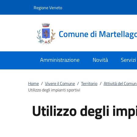
Vai al contenuto
accedi al menu
footer.enter
Regione Veneto
Comune di Martellag
Amministrazione
Novità
Servizi
Home
/
Vivere il Comune
/
Territorio
/
Attività del Comun
Utilizzo degli impianti sportivi
Utilizzo degli imp