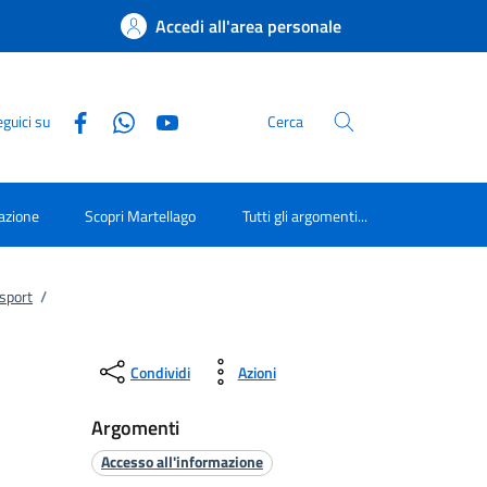
Accedi all'area personale
guici su
Cerca
azione
Scopri Martellago
Tutti gli argomenti...
 sport
/
Condividi
Azioni
Argomenti
Accesso all'informazione