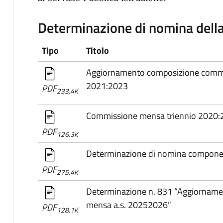
Determinazione di nomina dell
Tipo
Titolo
Aggiornamento composizione commi
2021:2023
PDF
233,4K
Commissione mensa triennio 2020:
PDF
126,3K
Determinazione di nomina componen
PDF
275,4K
Determinazione n. 831 “Aggiornam
mensa a.s. 20252026”
PDF
128,1K