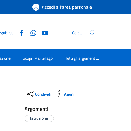
Accedi all'area personale
guici su
Cerca
azione
Scopri Martellago
Tutti gli argomenti...
Condividi
Azioni
Argomenti
Istruzione