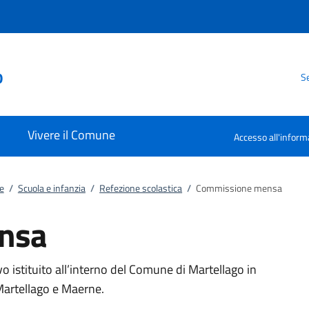
o
Se
Vivere il Comune
Accesso all'inform
e
/
Scuola e infanzia
/
Refezione scolastica
/
Commissione mensa
nsa
istituito all’interno del Comune di Martellago in
 Martellago e Maerne.