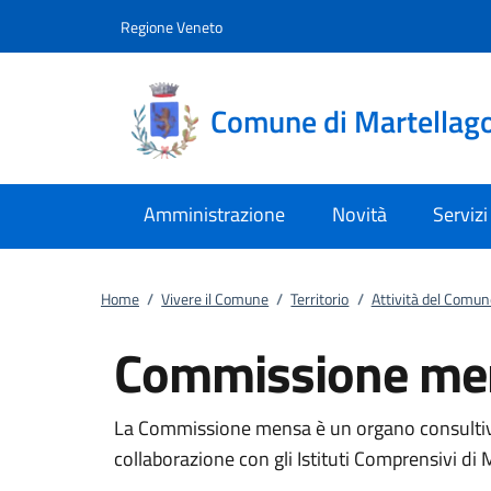
Vai al contenuto
accedi al menu
footer.enter
Regione Veneto
Comune di Martellag
Amministrazione
Novità
Servizi
Home
/
Vivere il Comune
/
Territorio
/
Attività del Comun
Commissione me
La Commissione mensa è un organo consultivo 
collaborazione con gli Istituti Comprensivi di