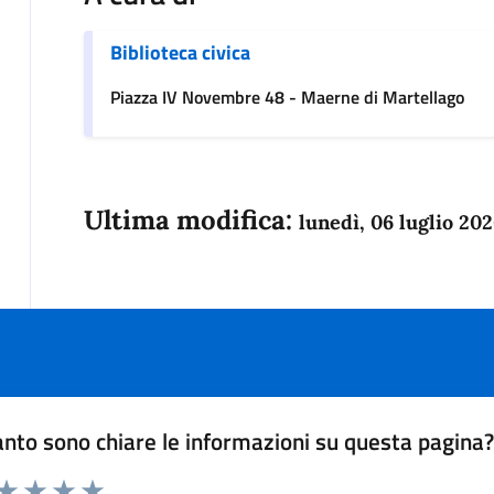
Biblioteca civica
Piazza IV Novembre 48 - Maerne di Martellago
Ultima modifica:
lunedì, 06 luglio 20
nto sono chiare le informazioni su questa pagina
 da 1 a 5 stelle la pagina
anda