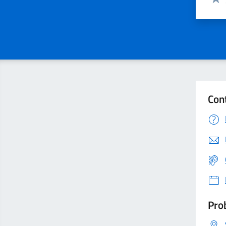
Valu
Con
Prob