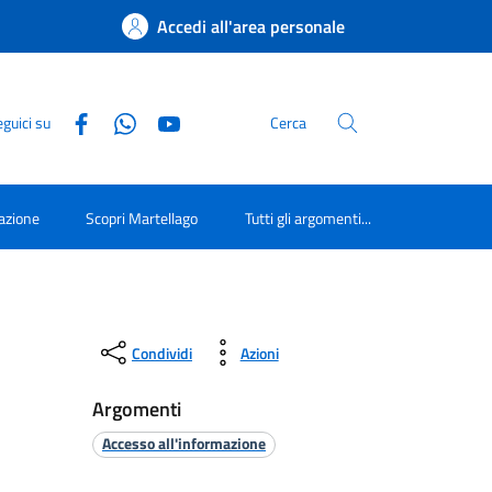
Accedi all'area personale
guici su
Cerca
azione
Scopri Martellago
Tutti gli argomenti...
Condividi
Azioni
Argomenti
Accesso all'informazione