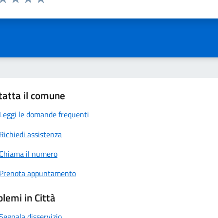
ta 1 stelle su 5
Valuta 2 stelle su 5
Valuta 3 stelle su 5
Valuta 4 stelle su 5
Valuta 5 stelle su 5
tatta il comune
Leggi le domande frequenti
Richiedi assistenza
Chiama il numero
Prenota appuntamento
lemi in Città
Segnala disservizio