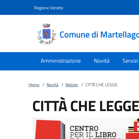
Vai al contenuto
accedi al menu
footer.enter
Regione Veneto
Comune di Martellag
Amministrazione
Novità
Servizi
Home
/
Novità
/
Notizie
/
CITTÀ CHE LEGGE
CITTÀ CHE LEGG