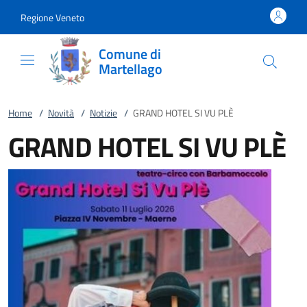
Vai al contenuto
accedi al menu
footer.enter
Regione Veneto
Comune di
Martellago
Home
/
Novità
/
Notizie
/
GRAND HOTEL SI VU PLÈ
GRAND HOTEL SI VU PLÈ