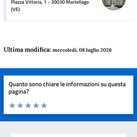
Piazza Vittoria, 1 - 30030 Martellago
(VE)
Ultima modifica:
mercoledì, 08 luglio 2026
Quanto sono chiare le informazioni su questa
pagina?
Valuta da 1 a 5 stelle la pagina
Domanda
Valuta 1 stelle su 5
Valuta 2 stelle su 5
Valuta 3 stelle su 5
Valuta 4 stelle su 5
Valuta 5 stelle su 5