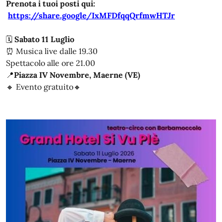
Prenota i tuoi posti qui:
https://share.google/IxMFDfqqQrfmwHTJr
🗓️
Sabato 11 Luglio
⏰ Musica live dalle 19.30
Spettacolo alle ore 21.00
📍
Piazza IV Novembre, Maerne (VE)
🔸️ Evento gratuito🔸