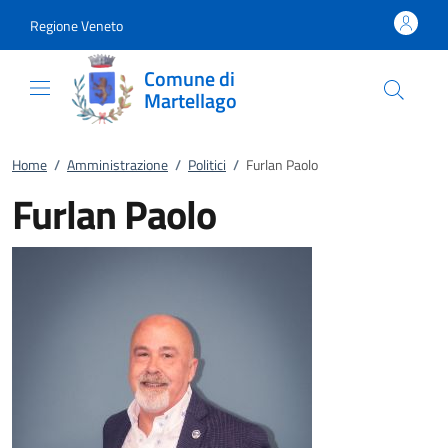
Vai al contenuto
accedi al menu
footer.enter
Regione Veneto
Comune di
Martellago
Home
/
Amministrazione
/
Politici
/
Furlan Paolo
Furlan Paolo