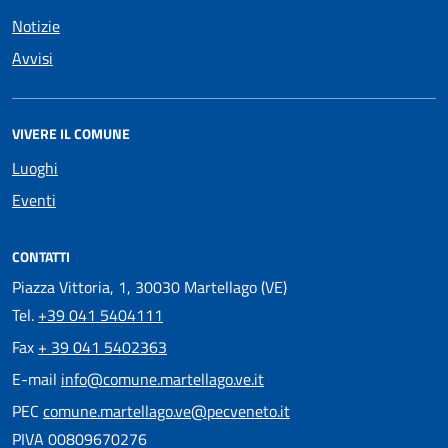
Notizie
Avvisi
VIVERE IL COMUNE
Luoghi
Eventi
CONTATTI
Piazza Vittoria, 1, 30030 Martellago (VE)
Tel.
+39 041 5404111
Fax
+ 39 041 5402363
E-mail
info@comune.martellago.ve.it
PEC
comune.martellago.ve@pecveneto.it
PIVA 00809670276