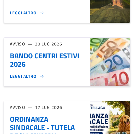
LEGGI ALTRO
⚠️ AVVISO ALLA CITTADINANZA}
AVVISO
30 LUG 2026
BANDO CENTRI ESTIVI
2026
LEGGI ALTRO
BANDO CENTRI ESTIVI 2026}
AVVISO
17 LUG 2026
ORDINANZA
SINDACALE - TUTELA