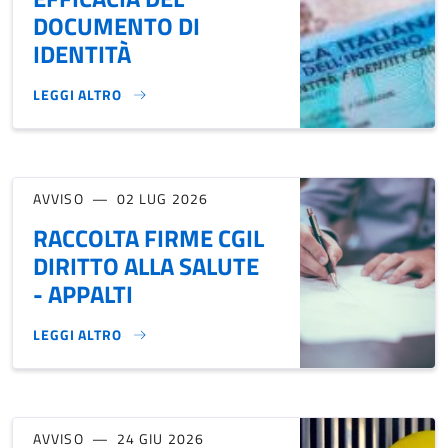
DOCUMENTO DI
IDENTITÀ
LEGGI ALTRO
NUOVE DISPOSIZIONI IN MATERIA DI EFFICACIA DEL DOCUME
AVVISO
02 LUG 2026
RACCOLTA FIRME CGIL
DIRITTO ALLA SALUTE
- APPALTI
LEGGI ALTRO
RACCOLTA FIRME CGIL DIRITTO ALLA SALUTE - APPALTI}
AVVISO
24 GIU 2026