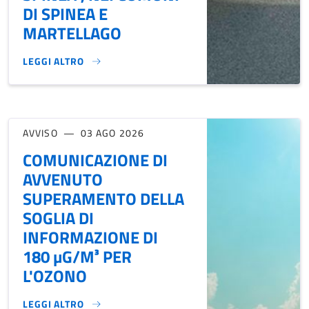
DI SPINEA E
MARTELLAGO
LEGGI ALTRO
ORDINANZA DI ISTITUZIONE DEL LIMITE MASSIMO DI VELOCI
AVVISO
03 AGO 2026
COMUNICAZIONE DI
AVVENUTO
SUPERAMENTO DELLA
SOGLIA DI
INFORMAZIONE DI
180 µG/M³ PER
L'OZONO
LEGGI ALTRO