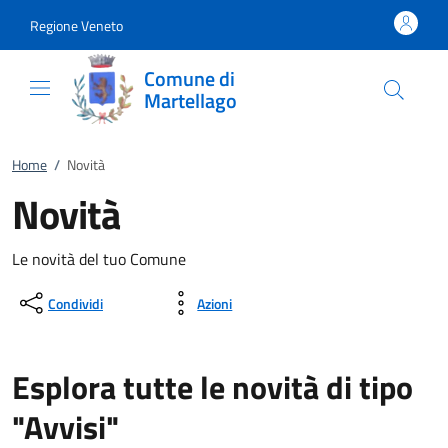
Vai al contenuto
accedi al menu
footer.enter
Regione Veneto
Comune di
Martellago
Home
/
Novità
Novità
Le novità del tuo Comune
Condividi
Azioni
Esplora tutte le novità di tipo
"Avvisi"