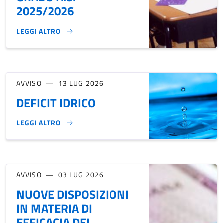
2025/2026
LEGGI ALTRO
BANDI DI CONCORSO PER L'ASSEGNAZIONE DI PREMI A STUD
AVVISO
13 LUG 2026
DEFICIT IDRICO
LEGGI ALTRO
DEFICIT IDRICO}
AVVISO
03 LUG 2026
NUOVE DISPOSIZIONI
IN MATERIA DI
EFFICACIA DEL