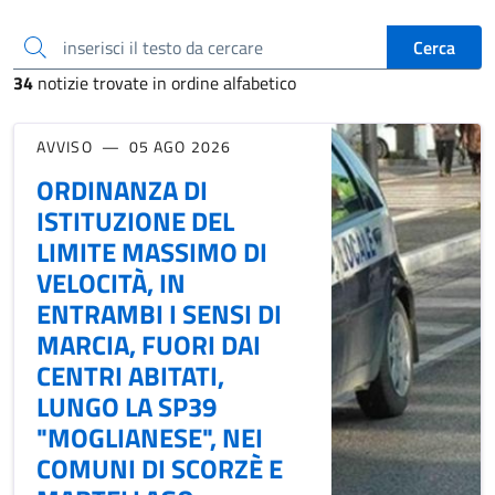
inserisci il testo da cercare
Cerca
34
notizie trovate in ordine alfabetico
AVVISO
05 AGO 2026
ORDINANZA DI
ISTITUZIONE DEL
LIMITE MASSIMO DI
VELOCITÀ, IN
ENTRAMBI I SENSI DI
MARCIA, FUORI DAI
CENTRI ABITATI,
LUNGO LA SP39
"MOGLIANESE", NEI
COMUNI DI SCORZÈ E