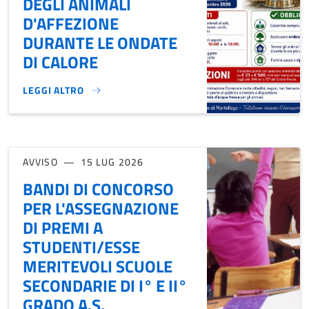
DEGLI ANIMALI
D'AFFEZIONE
DURANTE LE ONDATE
DI CALORE
LEGGI ALTRO
ORDINANZA SINDACALE - TUTELA DEGLI ANIMALI D'AFFEZI
AVVISO
15 LUG 2026
BANDI DI CONCORSO
PER L'ASSEGNAZIONE
DI PREMI A
STUDENTI/ESSE
MERITEVOLI SCUOLE
SECONDARIE DI I° E II°
GRADO A.S.