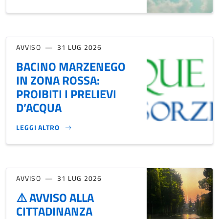
COMUNICAZIONE DI AVVENUTO SUPERAMENTO DELLA SOGLIA
AVVISO
31 LUG 2026
BACINO MARZENEGO
IN ZONA ROSSA:
PROIBITI I PRELIEVI
D’ACQUA
LEGGI ALTRO
BACINO MARZENEGO IN ZONA ROSSA: PROIBITI I PRELIEVI 
AVVISO
31 LUG 2026
⚠️ AVVISO ALLA
CITTADINANZA