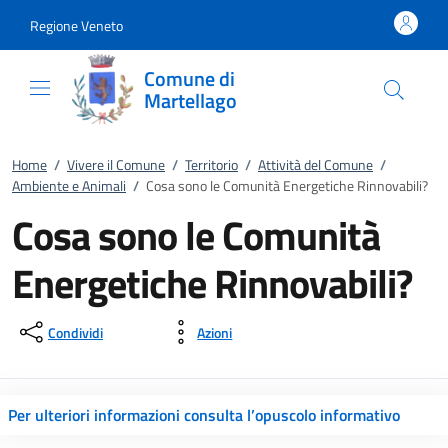
Vai al contenuto
accedi al menu
footer.enter
Regione Veneto
Comune di
Martellago
Home
/
Vivere il Comune
/
Territorio
/
Attività del Comune
/
Ambiente e Animali
/
Cosa sono le Comunità Energetiche Rinnovabili?
Cosa sono le Comunità
Energetiche Rinnovabili?
Condividi
Azioni
Per ulteriori informazioni consulta l’opuscolo informativo