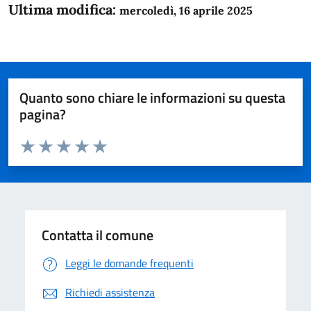
Ultima modifica:
mercoledì, 16 aprile 2025
Quanto sono chiare le informazioni su questa
pagina?
Valuta da 1 a 5 stelle la pagina
Domanda
Valuta 1 stelle su 5
Valuta 2 stelle su 5
Valuta 3 stelle su 5
Valuta 4 stelle su 5
Valuta 5 stelle su 5
Contatta il comune
Leggi le domande frequenti
Richiedi assistenza