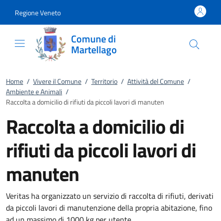
Vai al contenuto
accedi al menu
footer.enter
Regione Veneto
Comune di
Martellago
Home
/
Vivere il Comune
/
Territorio
/
Attività del Comune
/
Ambiente e Animali
/
Raccolta a domicilio di rifiuti da piccoli lavori di manuten
Raccolta a domicilio di
rifiuti da piccoli lavori di
manuten
Veritas ha organizzato un servizio di raccolta di rifiuti, derivati
da piccoli lavori di manutenzione della propria abitazione, fino
ad un massimo di 1000 kg per utente.