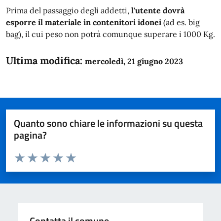
Prima del passaggio degli addetti,
l'utente dovrà
esporre il materiale in contenitori idonei
(ad es. big
bag), il cui peso non potrà comunque superare i 1000 Kg.
Ultima modifica:
mercoledì, 21 giugno 2023
Quanto sono chiare le informazioni su questa
pagina?
Valuta da 1 a 5 stelle la pagina
Domanda
Valuta 1 stelle su 5
Valuta 2 stelle su 5
Valuta 3 stelle su 5
Valuta 4 stelle su 5
Valuta 5 stelle su 5
Contatta il comune