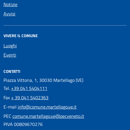
Notizie
Avvisi
VIVERE IL COMUNE
Luoghi
Eventi
CONTATTI
Piazza Vittoria, 1, 30030 Martellago (VE)
Tel.
+39 041 5404111
Fax
+ 39 041 5402363
E-mail
info@comune.martellago.ve.it
PEC
comune.martellago.ve@pecveneto.it
PIVA 00809670276