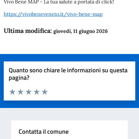
Vivo Bene MAP - La tua salute a portata di click!
https://vivobeneveneto.it/vivo-bene-map
Ultima modifica:
giovedì, 11 giugno 2026
Quanto sono chiare le informazioni su questa
pagina?
Valuta da 1 a 5 stelle la pagina
Domanda
Valuta 1 stelle su 5
Valuta 2 stelle su 5
Valuta 3 stelle su 5
Valuta 4 stelle su 5
Valuta 5 stelle su 5
Contatta il comune