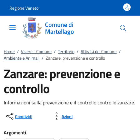
Vai al contenuto
accedi al menu
footer.enter
Regione Veneto
Comune di
Martellago
Home
/
Vivere il Comune
/
Territorio
/
Attività del Comune
/
Ambiente e Animali
/
Zanzare: prevenzione e controllo
Zanzare: prevenzione e
controllo
Informazioni sulla prevenzione e il controllo contro le zanzare.
Condividi
Azioni
Argomenti