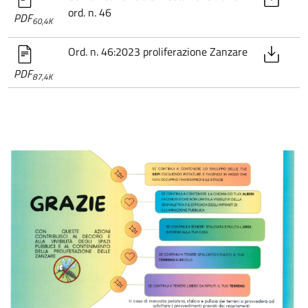
ord. n. 46
PDF
60,4K
Ord. n. 46:2023 proliferazione Zanzare
PDF
87,4K