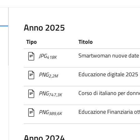
Anno 2025
Tipo
Titolo
Smartwoman nuove date f
JPG
418K
Educazione digitale 2025
PNG
2,2M
Corso di italiano per donn
PNG
747,3K
Educazione Finanziaria ot
PNG
389,6K
Anno 2024