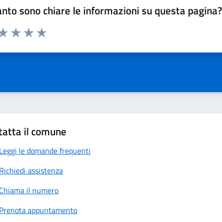
nto sono chiare le informazioni su questa pagina
 da 1 a 5 stelle la pagina
anda
ta 1 stelle su 5
Valuta 2 stelle su 5
Valuta 3 stelle su 5
Valuta 4 stelle su 5
Valuta 5 stelle su 5
tatta il comune
Leggi le domande frequenti
Richiedi assistenza
Chiama il numero
Prenota appuntamento