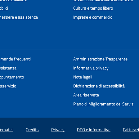
blici
Cultura e tempo libero
enessere e assistenza
Imprese e commercio
domande frequenti
Amministrazione Trasparente
ssistenza
Informativa privacy
appuntamento
Note legali
sservizio
Dichiarazione di accessibilità
Area riservata
Piano di Miglioramento dei Servizi
Tematici
Credits
Privacy
DPO e Informative
Fatturaz