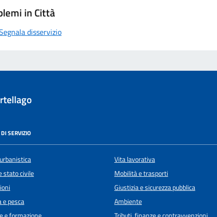
lemi in Città
Segnala disservizio
rtellago
DI SERVIZIO
urbanistica
Vita lavorativa
 stato civile
Mobilità e trasporti
ioni
Giustizia e sicurezza pubblica
a e pesca
Ambiente
e e formazione
Tributi, finanze e contravvenzioni