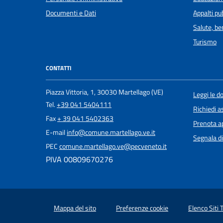
Documenti e Dati
Appalti pub
Salute, b
Turismo
CONTATTI
Piazza Vittoria, 1, 30030 Martellago (VE)
Leggi le 
Tel.
+39 041 5404111
Richiedi a
Fax
+ 39 041 5402363
Prenota 
E-mail
info@comune.martellago.ve.it
Segnala di
PEC
comune.martellago.ve@pecveneto.it
PIVA 00809670276
Mappa del sito
Preferenze cookie
Elenco Siti 