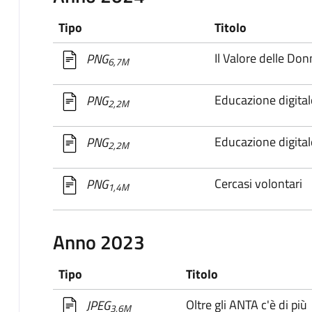
Tipo
Titolo
Il Valore delle Don
PNG
6,7M
Educazione digital
PNG
2,2M
Educazione digital
PNG
2,2M
Cercasi volontari
PNG
1,4M
Anno 2023
Tipo
Titolo
Oltre gli ANTA c'è di più
JPEG
3,6M