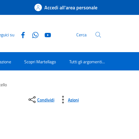
Accedi all'area personale
guici su
Cerca
azione
Scopri Martellago
Tutti gli argomenti...
ello
Condividi
Azioni