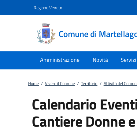
Vai al contenuto
accedi al menu
footer.enter
Regione Veneto
Comune di Martellag
Amministrazione
Novità
Servizi
Home
/
Vivere il Comune
/
Territorio
/
Attività del Comun
Calendario Eventi
Cantiere Donne e