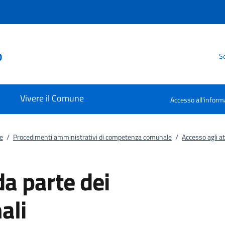
o
Se
Vivere il Comune
Accesso all'inform
e
/
Procedimenti amministrativi di competenza comunale
/
Accesso agli a
da parte dei
ali