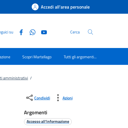
Accedi all'area personale
guici su
Cerca
azione
Scopri Martellago
Tutti gli argomenti...
tti amministrativi
/
Condividi
Azioni
Argomenti
Accesso all'informazione