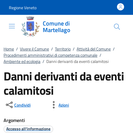
Vai al contenuto
accedi al menu
footer.enter
Regione Veneto
Comune di
Martellago
Home
/
Vivere il Comune
/
Territorio
/
Attività del Comune
/
Procedimenti amministrativi di competenza comunale
/
Ambiente ed ecologia
/
Danni derivanti da eventi calamitosi
Danni derivanti da eventi
calamitosi
Condividi
Azioni
Argomenti
Accesso all'informazione