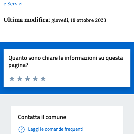
e Servizi
Ultima modifica:
giovedì, 19 ottobre 2023
Quanto sono chiare le informazioni su questa
pagina?
Valuta da 1 a 5 stelle la pagina
Domanda
Valuta 1 stelle su 5
Valuta 2 stelle su 5
Valuta 3 stelle su 5
Valuta 4 stelle su 5
Valuta 5 stelle su 5
Contatta il comune
Leggi le domande frequenti