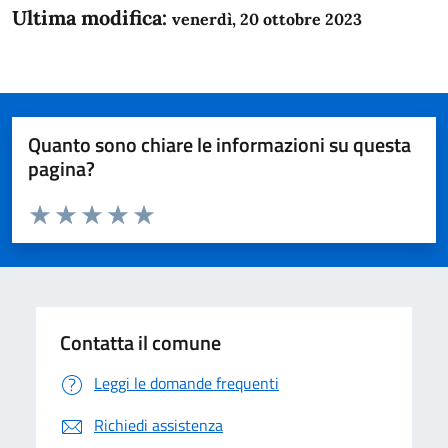
Ultima modifica:
venerdì, 20 ottobre 2023
Quanto sono chiare le informazioni su questa
pagina?
Valuta da 1 a 5 stelle la pagina
Domanda
Valuta 1 stelle su 5
Valuta 2 stelle su 5
Valuta 3 stelle su 5
Valuta 4 stelle su 5
Valuta 5 stelle su 5
Contatta il comune
Leggi le domande frequenti
Richiedi assistenza