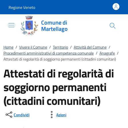
Vai al contenuto
accedi al menu
footer.enter
Regione Veneto
Comune di
Martellago
Home
/
Vivere il Comune
/
Territorio
/
Attività del Comune
/
Procedimenti amministrativi di competenza comunale
/
Anagrafe
/
Attestati di regolarità di soggiorno permanenti (cittadini comunitari)
Attestati di regolarità di
soggiorno permanenti
(cittadini comunitari)
Condividi
Azioni