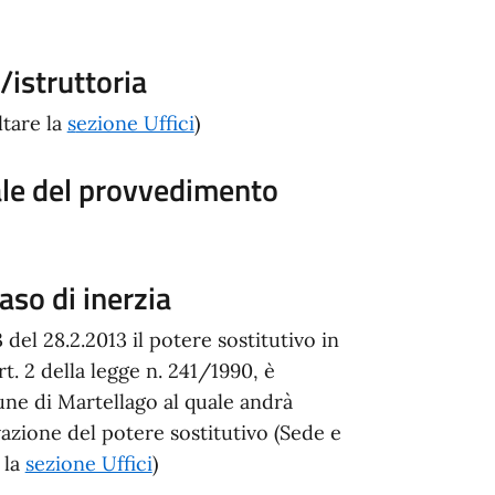
istruttoria
ltare la
s
ezione Uffici
)
ale del provvedimento
aso di inerzia
el 28.2.2013 il potere sostitutivo in
art. 2 della legge n. 241/1990, è
ne di Martellago al quale andrà
ivazione del potere sostitutivo (Sede e
 la
sezione Uffici
)