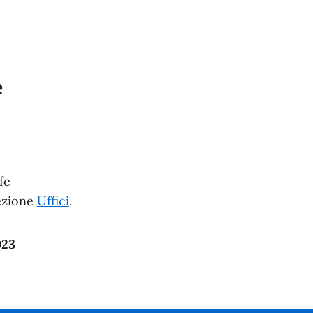
e
fe
sezione
Uffici
.
023