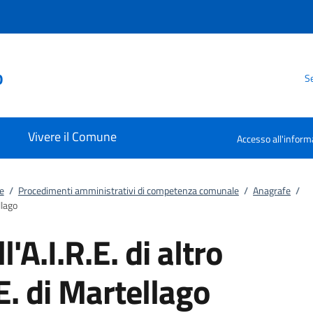
o
Se
Vivere il Comune
Accesso all'inform
e
/
Procedimenti amministrativi di competenza comunale
/
Anagrafe
/
llago
'A.I.R.E. di altro
E. di Martellago