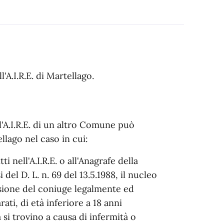
'A.I.R.E. di Martellago.
ll'A.I.R.E. di un altro Comune può
tellago nel caso in cui:
 nell'A.I.R.E. o all'Anagrafe della
del D. L. n. 69 del 13.5.1988, il nucleo
sione del coniuge legalmente ed
ati, di età inferiore a 18 anni
 si trovino a causa di infermità o