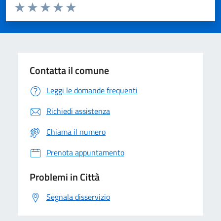
Valuta da 1 a 5 stelle la pagina
Domanda
Valuta 1 stelle su 5
Valuta 2 stelle su 5
Valuta 3 stelle su 5
Valuta 4 stelle su 5
Valuta 5 stelle su 5
Contatta il comune
Leggi le domande frequenti
Richiedi assistenza
Chiama il numero
Prenota appuntamento
Problemi in Città
Segnala disservizio