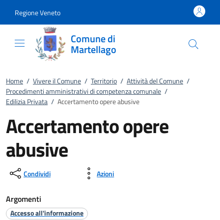
Vai al contenuto
accedi al menu
footer.enter
Regione Veneto
Comune di
Martellago
Home
/
Vivere il Comune
/
Territorio
/
Attività del Comune
/
Procedimenti amministrativi di competenza comunale
/
Edilizia Privata
/
Accertamento opere abusive
Accertamento opere
abusive
Condividi
Azioni
Argomenti
Accesso all'informazione