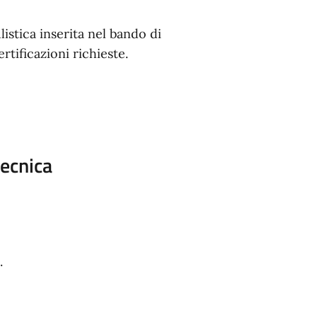
istica inserita nel bando di
rtificazioni richieste.
tecnica
.