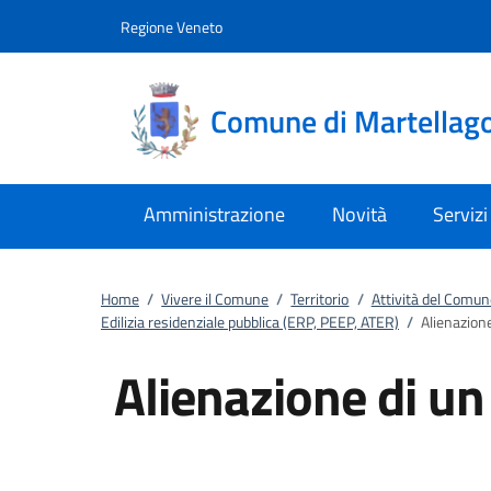
Vai al contenuto
accedi al menu
footer.enter
Regione Veneto
Comune di Martellag
Amministrazione
Novità
Servizi
Home
/
Vivere il Comune
/
Territorio
/
Attività del Comun
Edilizia residenziale pubblica (ERP, PEEP, ATER)
/
Alienazion
Alienazione di u