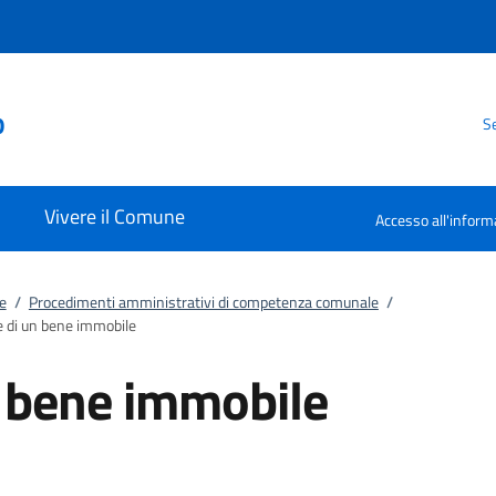
o
Se
Vivere il Comune
Accesso all'inform
e
/
Procedimenti amministrativi di competenza comunale
/
e di un bene immobile
n bene immobile