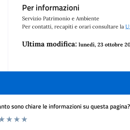
Per informazioni
Servizio Patrimonio e Ambiente
Per contatti, recapiti e orari consultare la
Uf
Ultima modifica:
lunedì, 23 ottobre 2
nto sono chiare le informazioni su questa pagina
 da 1 a 5 stelle la pagina
anda
ta 1 stelle su 5
Valuta 2 stelle su 5
Valuta 3 stelle su 5
Valuta 4 stelle su 5
Valuta 5 stelle su 5