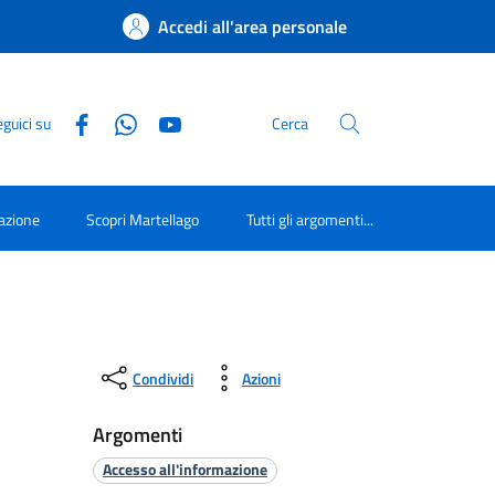
Accedi all'area personale
guici su
Cerca
azione
Scopri Martellago
Tutti gli argomenti...
Condividi
Azioni
Argomenti
Accesso all'informazione