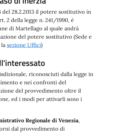
aso di inerzia
el 28.2.2013 il potere sostitutivo in
art. 2 della legge n. 241/1990, è
ne di Martellago al quale andrà
ivazione del potere sostitutivo (Sede e
 la
sezione Uffici
)
ll'interessato
sdizionale, riconosciuti dalla legge in
dimento e nei confronti del
ozione del provvedimento oltre il
e, ed i modi per attivarli sono i
istrativo Regionale di Venezia
,
giorni dal provvedimento di