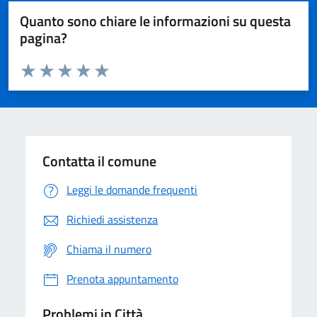
Quanto sono chiare le informazioni su questa
pagina?
Valuta da 1 a 5 stelle la pagina
Domanda
Valuta 1 stelle su 5
Valuta 2 stelle su 5
Valuta 3 stelle su 5
Valuta 4 stelle su 5
Valuta 5 stelle su 5
Contatta il comune
Leggi le domande frequenti
Richiedi assistenza
Chiama il numero
Prenota appuntamento
Problemi in Città