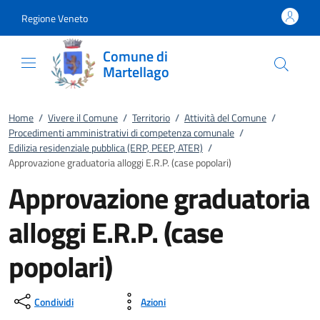
Vai al contenuto
accedi al menu
footer.enter
Regione Veneto
Comune di
Martellago
Home
/
Vivere il Comune
/
Territorio
/
Attività del Comune
/
Procedimenti amministrativi di competenza comunale
/
Edilizia residenziale pubblica (ERP, PEEP, ATER)
/
Approvazione graduatoria alloggi E.R.P. (case popolari)
Approvazione graduatoria
alloggi E.R.P. (case
popolari)
Condividi
Azioni