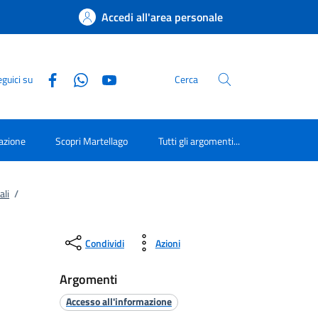
Accedi all'area personale
guici su
Cerca
azione
Scopri Martellago
Tutti gli argomenti...
ali
/
Condividi
Azioni
Argomenti
Accesso all'informazione