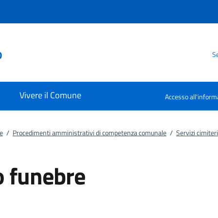
o
Se
Vivere il Comune
Accesso all'inform
e
/
Procedimenti amministrativi di competenza comunale
/
Servizi cimiteri
 funebre