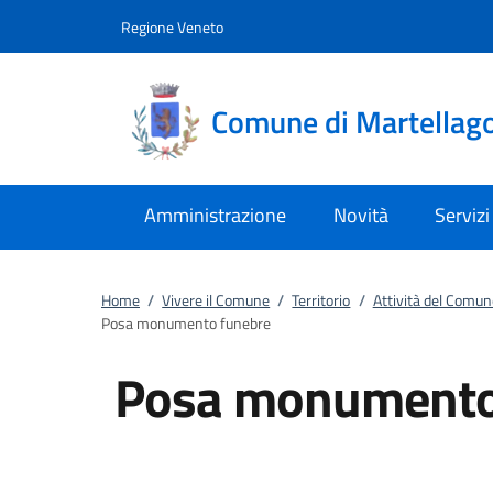
Vai al contenuto
accedi al menu
footer.enter
Regione Veneto
Comune di Martellag
Amministrazione
Novità
Servizi
Home
/
Vivere il Comune
/
Territorio
/
Attività del Comun
Posa monumento funebre
Posa monumento