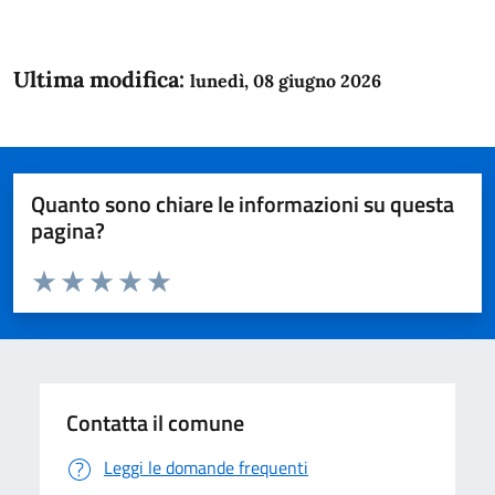
Ultima modifica:
lunedì, 08 giugno 2026
Quanto sono chiare le informazioni su questa
pagina?
Valuta da 1 a 5 stelle la pagina
Domanda
Valuta 1 stelle su 5
Valuta 2 stelle su 5
Valuta 3 stelle su 5
Valuta 4 stelle su 5
Valuta 5 stelle su 5
Contatta il comune
Leggi le domande frequenti