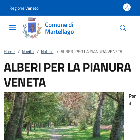
Vai al contenuto
accedi al menu
footer.enter
Regione Veneto
Comune di
Martellago
Home
/
Novità
/
Notizie
/
ALBERI PER LA PIANURA VENETA
ALBERI PER LA PIANURA
VENETA
Per
il