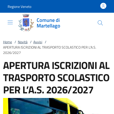
Vai al contenuto
accedi al menu
footer.enter
Regione Veneto
Comune di
Martellago
Home
/
Novità
/
Avvisi
/
APERTURA ISCRIZIONI AL TRASPORTO SCOLASTICO PER L’A.S.
2026/2027
APERTURA ISCRIZIONI AL
TRASPORTO SCOLASTICO
PER L’A.S. 2026/2027