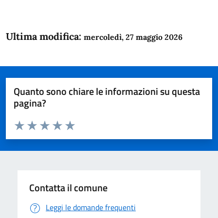
Ultima modifica:
mercoledì, 27 maggio 2026
Quanto sono chiare le informazioni su questa
pagina?
Valuta da 1 a 5 stelle la pagina
Domanda
Valuta 1 stelle su 5
Valuta 2 stelle su 5
Valuta 3 stelle su 5
Valuta 4 stelle su 5
Valuta 5 stelle su 5
Contatta il comune
Leggi le domande frequenti