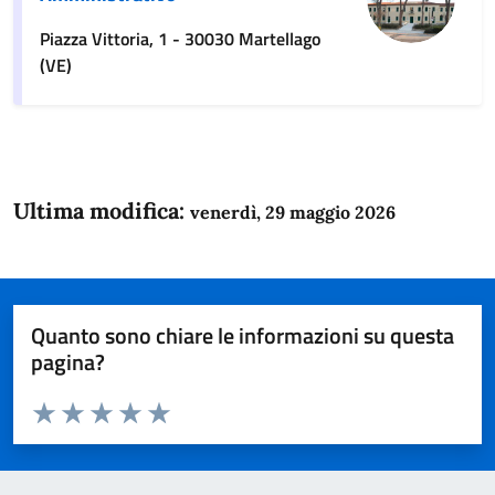
Piazza Vittoria, 1 - 30030 Martellago
(VE)
Ultima modifica:
venerdì, 29 maggio 2026
Quanto sono chiare le informazioni su questa
pagina?
Valuta da 1 a 5 stelle la pagina
Domanda
Valuta 1 stelle su 5
Valuta 2 stelle su 5
Valuta 3 stelle su 5
Valuta 4 stelle su 5
Valuta 5 stelle su 5