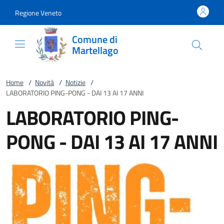
Vai al contenuto
accedi al menu
footer.enter
Regione Veneto
Comune di
Martellago
Home
/
Novità
/
Notizie
/
LABORATORIO PING-PONG - DAI 13 AI 17 ANNI
LABORATORIO PING-
PONG - DAI 13 AI 17 ANNI