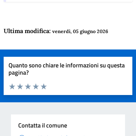
Ultima modifica:
venerdì, 05 giugno 2026
Quanto sono chiare le informazioni su questa
pagina?
Valuta da 1 a 5 stelle la pagina
Domanda
Valuta 1 stelle su 5
Valuta 2 stelle su 5
Valuta 3 stelle su 5
Valuta 4 stelle su 5
Valuta 5 stelle su 5
Contatta il comune