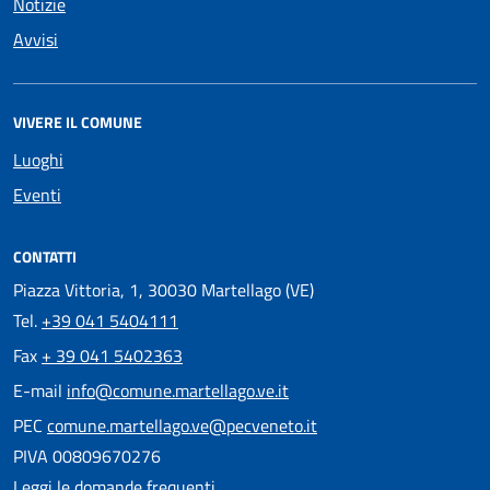
Notizie
Avvisi
VIVERE IL COMUNE
Luoghi
Eventi
CONTATTI
Piazza Vittoria, 1, 30030 Martellago (VE)
Tel.
+39 041 5404111
Fax
+ 39 041 5402363
E-mail
info@comune.martellago.ve.it
PEC
comune.martellago.ve@pecveneto.it
PIVA 00809670276
Leggi le domande frequenti