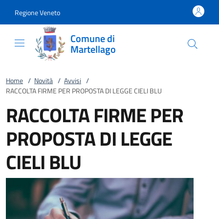
Vai al contenuto
accedi al menu
footer.enter
Regione Veneto
Comune di
Martellago
Home
/
Novità
/
Avvisi
/
RACCOLTA FIRME PER PROPOSTA DI LEGGE CIELI BLU
RACCOLTA FIRME PER
PROPOSTA DI LEGGE
CIELI BLU