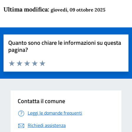
Ultima modifica:
giovedì, 09 ottobre 2025
Quanto sono chiare le informazioni su questa
pagina?
Valuta da 1 a 5 stelle la pagina
Domanda
Valuta 1 stelle su 5
Valuta 2 stelle su 5
Valuta 3 stelle su 5
Valuta 4 stelle su 5
Valuta 5 stelle su 5
Contatta il comune
Leggi le domande frequenti
Richiedi assistenza