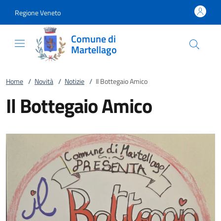
Vai al contenuto
accedi al menu
footer.enter
Regione Veneto
Comune di
Martellago
Home
/
Novità
/
Notizie
/
Il Bottegaio Amico
Il Bottegaio Amico