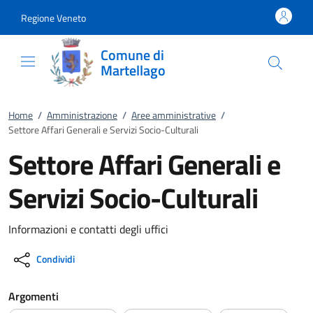
Vai al contenuto
accedi al menu
footer.enter
Regione Veneto
Comune di
Martellago
Home
/
Amministrazione
/
Aree amministrative
/
Settore Affari Generali e Servizi Socio-Culturali
Settore Affari Generali e
Servizi Socio-Culturali
Informazioni e contatti degli uffici
Condividi
Argomenti