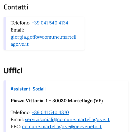
Contatti
Telefono:
+39 041 540 4134
Email:
giorgia.goffo@comune.martell
ago.ve.it
Uffici
Assistenti Sociali
Piazza Vittoria, 1 - 30030 Martellago (VE)
Telefono:
+39 041 540 4370
Email:
servizisociali@comune.martellago.ve.it
PEC:
comune.martellago.ve@pecveneto.it