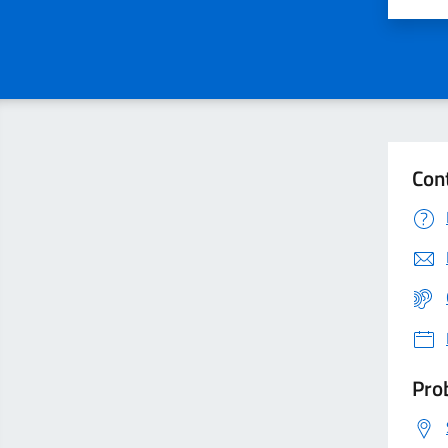
Valu
Con
Prob