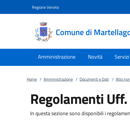
Vai al contenuto
accedi al menu
footer.enter
Regione Veneto
Comune di Martellag
Amministrazione
Novità
Servizi
Home
/
Amministrazione
/
Documenti e Dati
/
Atto no
Regolamenti Uff.
In questa sezione sono disponibili i regolament