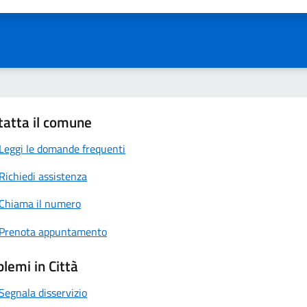
ta 1 stelle su 5
Valuta 2 stelle su 5
Valuta 3 stelle su 5
Valuta 4 stelle su 5
Valuta 5 stelle su 5
tatta il comune
Leggi le domande frequenti
Richiedi assistenza
Chiama il numero
Prenota appuntamento
lemi in Città
Segnala disservizio