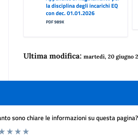
la disciplina degli incarichi EQ
con dec. 01.01.2026
PDF 989K
Ultima modifica:
martedì, 20 giugno 
nto sono chiare le informazioni su questa pagina
 da 1 a 5 stelle la pagina
anda