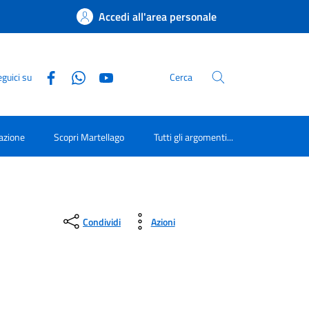
Accedi all'area personale
guici su
Cerca
azione
Scopri Martellago
Tutti gli argomenti...
Condividi
Azioni