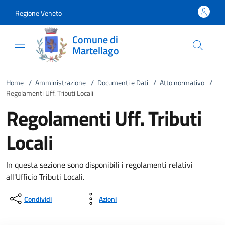
Vai al contenuto
accedi al menu
footer.enter
Regione Veneto
Comune di
Martellago
Home
/
Amministrazione
/
Documenti e Dati
/
Atto normativo
/
Regolamenti Uff. Tributi Locali
Regolamenti Uff. Tributi
Locali
In questa sezione sono disponibili i regolamenti relativi
all'Ufficio Tributi Locali.
Condividi
Azioni