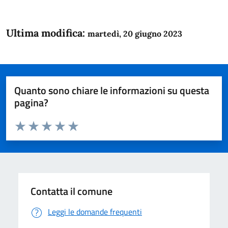
Ultima modifica:
martedì, 20 giugno 2023
Quanto sono chiare le informazioni su questa
pagina?
Valuta da 1 a 5 stelle la pagina
Domanda
Valuta 1 stelle su 5
Valuta 2 stelle su 5
Valuta 3 stelle su 5
Valuta 4 stelle su 5
Valuta 5 stelle su 5
Contatta il comune
Leggi le domande frequenti