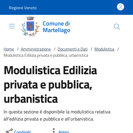
Vai al contenuto
accedi al menu
footer.enter
Regione Veneto
Comune di
Martellago
Home
/
Amministrazione
/
Documenti e Dati
/
Modulistica
/
Modulistica Edilizia privata e pubblica, urbanistica
Modulistica Edilizia
privata e pubblica,
urbanistica
In questa sezione è disponibile la modulistica relativa
all'edilizia privata e pubblica e all'urbanistica.
Condividi
Azioni