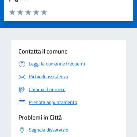
Valuta da 1 a 5 stelle la pagina
Domanda
Valuta 1 stelle su 5
Valuta 2 stelle su 5
Valuta 3 stelle su 5
Valuta 4 stelle su 5
Valuta 5 stelle su 5
Contatta il comune
Leggi le domande frequenti
Richiedi assistenza
Chiama il numero
Prenota appuntamento
Problemi in Città
Segnala disservizio