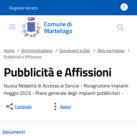
Vai al contenuto
accedi al menu
footer.enter
Regione Veneto
Comune di
Martellago
Home
/
Amministrazione
/
Documenti e Dati
/
Atto normativo
/
Pubblicità e Affissioni
Pubblicità e Affissioni
Nuova Modalità di Accesso ai Servizi - Ricognizione Impianti
maggio 2023 - Piano generale degli impianti pubblicitari -
Condividi
Azioni
Documenti