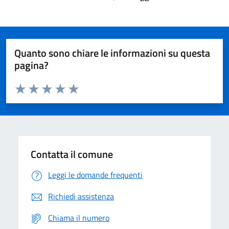
Quanto sono chiare le informazioni su questa
pagina?
Valuta da 1 a 5 stelle la pagina
Domanda
Valuta 1 stelle su 5
Valuta 2 stelle su 5
Valuta 3 stelle su 5
Valuta 4 stelle su 5
Valuta 5 stelle su 5
Contatta il comune
Leggi le domande frequenti
Richiedi assistenza
Chiama il numero