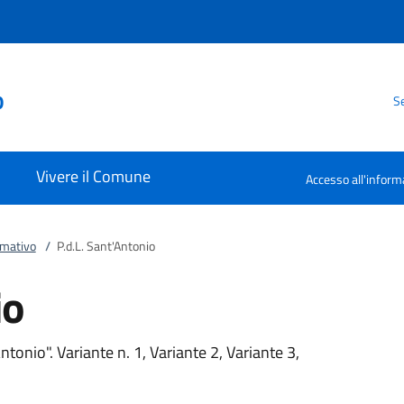
o
Se
Vivere il Comune
Accesso all'inform
rmativo
/
P.d.L. Sant'Antonio
io
tonio". Variante n. 1, Variante 2, Variante 3,