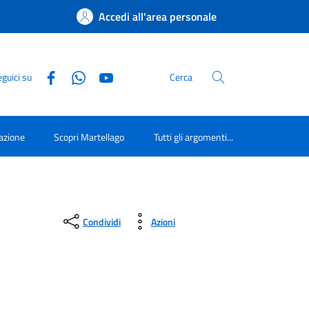
Accedi all'area personale
guici su
Cerca
azione
Scopri Martellago
Tutti gli argomenti...
Condividi
Azioni