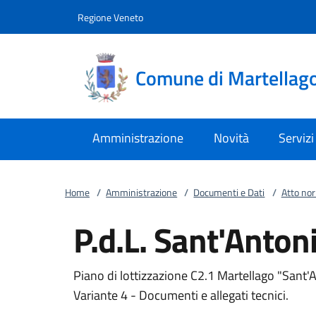
Vai al contenuto
accedi al menu
footer.enter
Regione Veneto
Comune di Martellag
Amministrazione
Novità
Servizi
Home
/
Amministrazione
/
Documenti e Dati
/
Atto no
P.d.L. Sant'Anton
Piano di lottizzazione C2.1 Martellago "Sant'An
Variante 4 - Documenti e allegati tecnici.