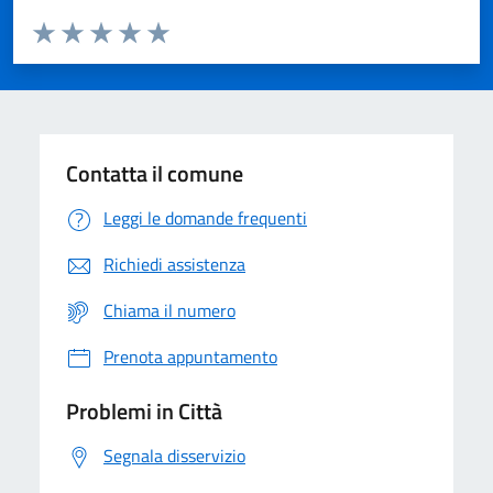
Valuta da 1 a 5 stelle la pagina
Domanda
Valuta 1 stelle su 5
Valuta 2 stelle su 5
Valuta 3 stelle su 5
Valuta 4 stelle su 5
Valuta 5 stelle su 5
Contatta il comune
Leggi le domande frequenti
Richiedi assistenza
Chiama il numero
Prenota appuntamento
Problemi in Città
Segnala disservizio