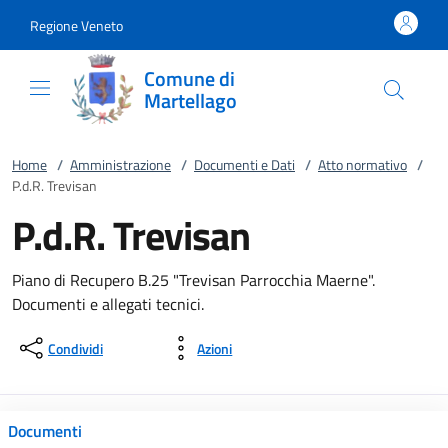
Vai al contenuto
accedi al menu
footer.enter
Regione Veneto
Comune di
Martellago
Home
/
Amministrazione
/
Documenti e Dati
/
Atto normativo
/
P.d.R. Trevisan
P.d.R. Trevisan
Piano di Recupero B.25 "Trevisan Parrocchia Maerne".
Documenti e allegati tecnici.
Condividi
Azioni
Documenti