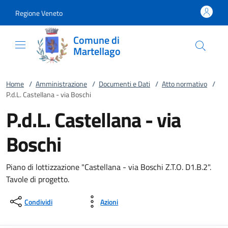
Vai al contenuto
accedi al menu
footer.enter
Regione Veneto
Comune di
Martellago
Home
/
Amministrazione
/
Documenti e Dati
/
Atto normativo
/
P.d.L. Castellana - via Boschi
P.d.L. Castellana - via
Boschi
Piano di lottizzazione "Castellana - via Boschi Z.T.O. D1.B.2".
Tavole di progetto.
Condividi
Azioni