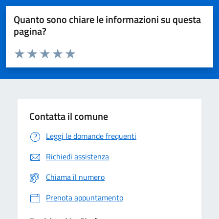
Quanto sono chiare le informazioni su questa
pagina?
Valuta da 1 a 5 stelle la pagina
Domanda
Valuta 1 stelle su 5
Valuta 2 stelle su 5
Valuta 3 stelle su 5
Valuta 4 stelle su 5
Valuta 5 stelle su 5
Contatta il comune
Leggi le domande frequenti
Richiedi assistenza
Chiama il numero
Prenota appuntamento