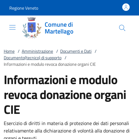
Vai al contenuto
accedi al menu
footer.enter
Regione Veneto
Comune di
Martellago
Home
/
Amministrazione
/
Documenti e Dati
/
Documento(tecnico) di supporto
/
Informazioni e modulo revoca donazione organi CIE
Informazioni e modulo
revoca donazione organi
CIE
Esercizio di diritti in materia di protezione dei dati personali
relativamente alla dichiarazione di volontà alla donazione di
organi e tessuti