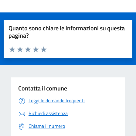
Quanto sono chiare le informazioni su questa
pagina?
Valuta da 1 a 5 stelle la pagina
Domanda
Valuta 1 stelle su 5
Valuta 2 stelle su 5
Valuta 3 stelle su 5
Valuta 4 stelle su 5
Valuta 5 stelle su 5
Contatta il comune
Leggi le domande frequenti
Richiedi assistenza
Chiama il numero