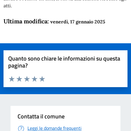
atti.
Ultima modifica:
venerdì, 17 gennaio 2025
Quanto sono chiare le informazioni su questa
pagina?
Valuta da 1 a 5 stelle la pagina
Domanda
Valuta 1 stelle su 5
Valuta 2 stelle su 5
Valuta 3 stelle su 5
Valuta 4 stelle su 5
Valuta 5 stelle su 5
Contatta il comune
Leggi le domande frequenti