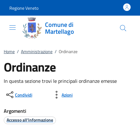
Vai al contenuto
accedi al menu
footer.enter
Regione Veneto
Comune di
Martellago
Home
/
Amministrazione
/
Ordinanze
Ordinanze
In questa sezione trovi le principali ordinanze emesse
Condividi
Azioni
Argomenti
Accesso all'informazione