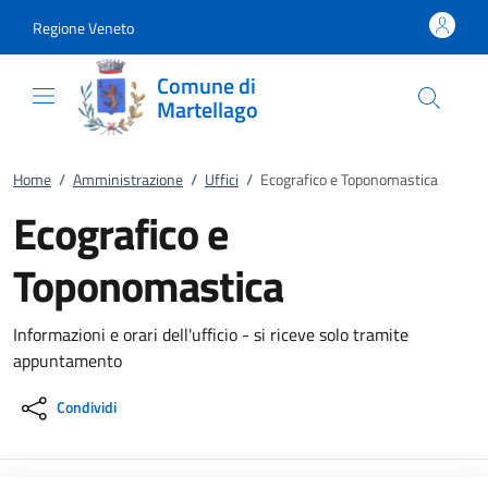
Vai al contenuto
accedi al menu
footer.enter
Regione Veneto
Comune di
Martellago
Home
/
Amministrazione
/
Uffici
/
Ecografico e Toponomastica
Ecografico e
Toponomastica
Informazioni e orari dell'ufficio - si riceve solo tramite
appuntamento
Condividi