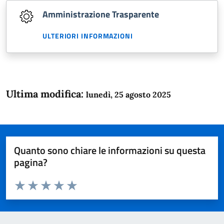
Amministrazione Trasparente
ULTERIORI INFORMAZIONI
Ultima modifica:
lunedì, 25 agosto 2025
Quanto sono chiare le informazioni su questa
pagina?
Valuta da 1 a 5 stelle la pagina
Domanda
Valuta 1 stelle su 5
Valuta 2 stelle su 5
Valuta 3 stelle su 5
Valuta 4 stelle su 5
Valuta 5 stelle su 5