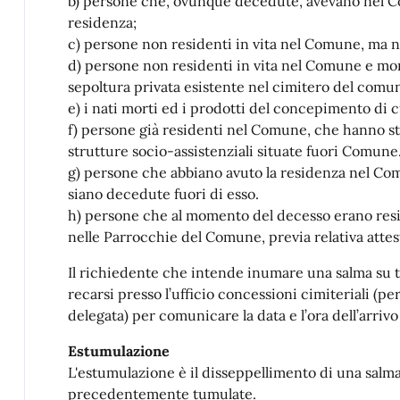
b) persone che, ovunque decedute, avevano nel C
residenza;
c) persone non residenti in vita nel Comune, ma na
d) persone non residenti in vita nel Comune e mort
sepoltura privata esistente nel cimitero del comun
e) i nati morti ed i prodotti del concepimento di cui
f) persone già residenti nel Comune, che hanno sta
strutture socio-assistenziali situate fuori Comune
g) persone che abbiano avuto la residenza nel Co
siano decedute fuori di esso.
h) persone che al momento del decesso erano resi
nelle Parrocchie del Comune, previa relativa atte
Il richiedente che intende inumare una salma su
recarsi presso l’ufficio concessioni cimiteriali (
delegata) per comunicare la data e l’ora dell’arrivo
Estumulazione
L'estumulazione è il disseppellimento di una salma, 
precedentemente tumulate.