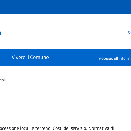
o
Se
Vivere il Comune
Accesso all'inform
iali
rocessione loculi e terreno, Costi del servizio, Normativa di