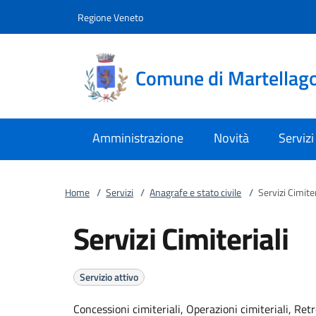
Vai al contenuto
accedi al menu
footer.enter
Regione Veneto
Comune di Martellag
Amministrazione
Novità
Servizi
Home
/
Servizi
/
Anagrafe e stato civile
/
Servizi Cimiter
Servizi Cimiteriali
Servizio attivo
Concessioni cimiteriali, Operazioni cimiteriali, Ret