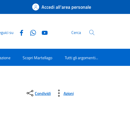
Accedi all'area personale
guici su
Cerca
azione
Scopri Martellago
Tutti gli argomenti...
Condividi
Azioni