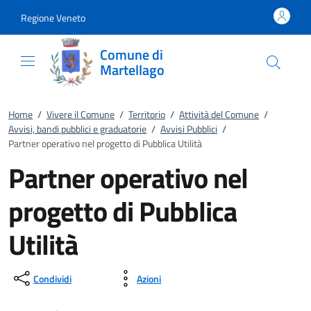
Vai al contenuto
accedi al menu
footer.enter
Regione Veneto
Comune di
Martellago
Home
/
Vivere il Comune
/
Territorio
/
Attività del Comune
/
Avvisi, bandi pubblici e graduatorie
/
Avvisi Pubblici
/
Partner operativo nel progetto di Pubblica Utilità
Partner operativo nel
progetto di Pubblica
Utilità
Condividi
Azioni