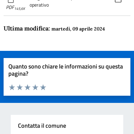
operativo
PDF
145,6K
Ultima modifica:
martedì, 09 aprile 2024
Quanto sono chiare le informazioni su questa
pagina?
Valuta da 1 a 5 stelle la pagina
Domanda
Valuta 1 stelle su 5
Valuta 2 stelle su 5
Valuta 3 stelle su 5
Valuta 4 stelle su 5
Valuta 5 stelle su 5
Contatta il comune