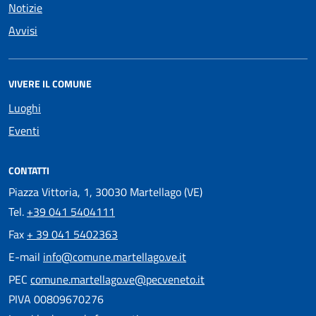
Notizie
Avvisi
VIVERE IL COMUNE
Luoghi
Eventi
CONTATTI
Piazza Vittoria, 1, 30030 Martellago (VE)
Tel.
+39 041 5404111
Fax
+ 39 041 5402363
E-mail
info@comune.martellago.ve.it
PEC
comune.martellago.ve@pecveneto.it
PIVA 00809670276