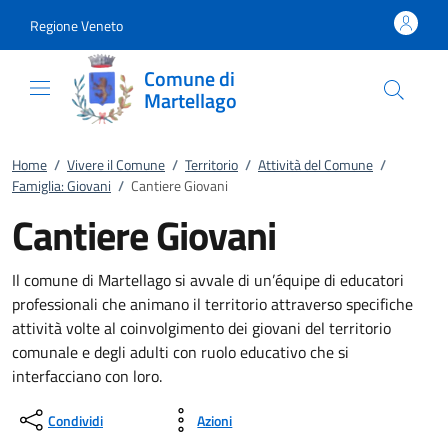
Vai al contenuto
accedi al menu
footer.enter
Regione Veneto
Comune di
Martellago
Home
/
Vivere il Comune
/
Territorio
/
Attività del Comune
/
Famiglia: Giovani
/
Cantiere Giovani
Cantiere Giovani
Il comune di Martellago si avvale di un’équipe di educatori
professionali che animano il territorio attraverso specifiche
attività volte al coinvolgimento dei giovani del territorio
comunale e degli adulti con ruolo educativo che si
interfacciano con loro.
Condividi
Azioni