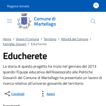
Vai al contenuto
accedi al menu
footer.enter
Regione Veneto
Comune di
Martellago
Home
/
Vivere il Comune
/
Territorio
/
Attività del Comune
/
Famiglia: Giovani
/
Educherete
Educherete
La storia di questo progetto ha inizio nel gennaio del 2013
quando l’Equipe educativa dell’Assessorato alle Politiche
Giovanili del Comune di Martellago ha presentato un lavoro di
ricerca relativo all’universo giovanile del territorio.
Condividi
Azioni