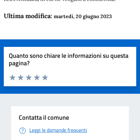
Ultima modifica:
martedì, 20 giugno 2023
Quanto sono chiare le informazioni su questa
pagina?
Valuta da 1 a 5 stelle la pagina
Domanda
Valuta 1 stelle su 5
Valuta 2 stelle su 5
Valuta 3 stelle su 5
Valuta 4 stelle su 5
Valuta 5 stelle su 5
Contatta il comune
Leggi le domande frequenti