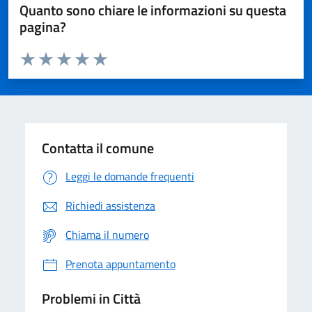
Quanto sono chiare le informazioni su questa
pagina?
Valuta da 1 a 5 stelle la pagina
Domanda
Valuta 1 stelle su 5
Valuta 2 stelle su 5
Valuta 3 stelle su 5
Valuta 4 stelle su 5
Valuta 5 stelle su 5
Contatta il comune
Leggi le domande frequenti
Richiedi assistenza
Chiama il numero
Prenota appuntamento
Problemi in Città