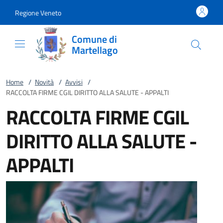
Vai al contenuto
accedi al menu
footer.enter
Regione Veneto
Comune di
Martellago
Home
/
Novità
/
Avvisi
/
RACCOLTA FIRME CGIL DIRITTO ALLA SALUTE - APPALTI
RACCOLTA FIRME CGIL
DIRITTO ALLA SALUTE -
APPALTI