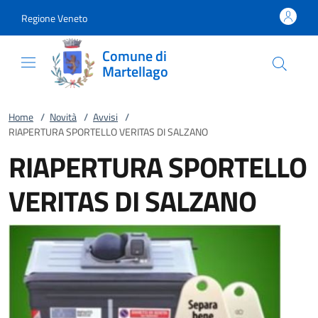
Vai al contenuto
accedi al menu
footer.enter
Regione Veneto
Comune di
Martellago
Home
/
Novità
/
Avvisi
/
RIAPERTURA SPORTELLO VERITAS DI SALZANO
RIAPERTURA SPORTELLO
VERITAS DI SALZANO