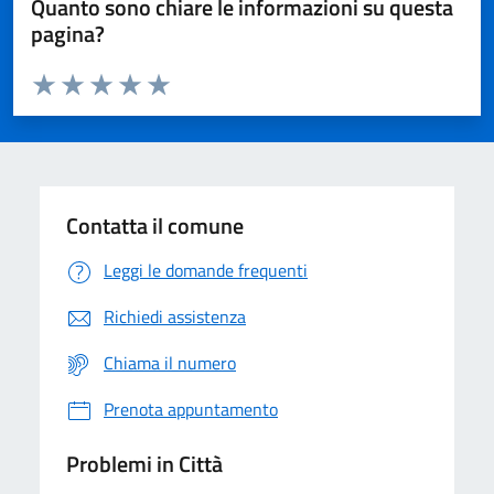
Quanto sono chiare le informazioni su questa
pagina?
Valuta da 1 a 5 stelle la pagina
Domanda
Valuta 1 stelle su 5
Valuta 2 stelle su 5
Valuta 3 stelle su 5
Valuta 4 stelle su 5
Valuta 5 stelle su 5
Contatta il comune
Leggi le domande frequenti
Richiedi assistenza
Chiama il numero
Prenota appuntamento
Problemi in Città