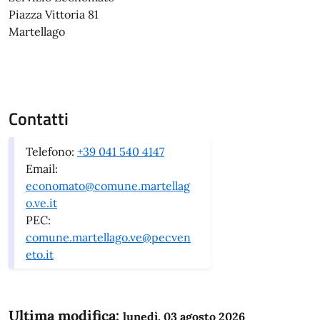
Piazza Vittoria 81
Martellago
Contatti
Telefono:
+39 041 540 4147
Email:
economato@comune.martellag
o.ve.it
PEC:
comune.martellago.ve@pecven
eto.it
Ultima modifica:
lunedì, 03 agosto 2026