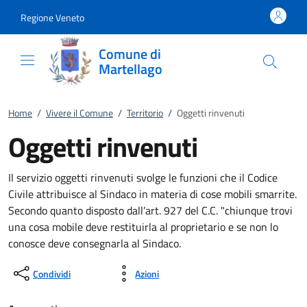
Vai al contenuto
accedi al menu
footer.enter
Regione Veneto
Comune di
Martellago
Home
/
Vivere il Comune
/
Territorio
/
Oggetti rinvenuti
Oggetti rinvenuti
Il servizio oggetti rinvenuti svolge le funzioni che il Codice
Civile attribuisce al Sindaco in materia di cose mobili smarrite.
Secondo quanto disposto dall’art. 927 del C.C. "chiunque trovi
una cosa mobile deve restituirla al proprietario e se non lo
conosce deve consegnarla al Sindaco.
Condividi
Azioni