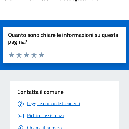
Quanto sono chiare le informazioni su questa
pagina?
Valuta da 1 a 5 stelle la pagina
Domanda
Valuta 1 stelle su 5
Valuta 2 stelle su 5
Valuta 3 stelle su 5
Valuta 4 stelle su 5
Valuta 5 stelle su 5
Contatta il comune
Leggi le domande frequenti
Richiedi assistenza
Chiama il numero