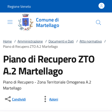
Vai al contenuto
accedi al menu
footer.enter
Regione Veneto
Comune di
Martellago
Home
/
Amministrazione
/
Documenti e Dati
/
Atto normativo
/
Piano di Recupero ZTO A.2 Martellago
Piano di Recupero ZTO
A.2 Martellago
Piano di Recupero - Zona Territoriale Omogenea A.2
Martellago
Condividi
Azioni