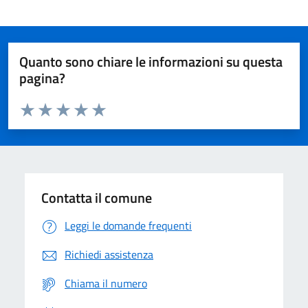
Quanto sono chiare le informazioni su questa
pagina?
Valuta da 1 a 5 stelle la pagina
Domanda
Valuta 1 stelle su 5
Valuta 2 stelle su 5
Valuta 3 stelle su 5
Valuta 4 stelle su 5
Valuta 5 stelle su 5
Contatta il comune
Leggi le domande frequenti
Richiedi assistenza
Chiama il numero