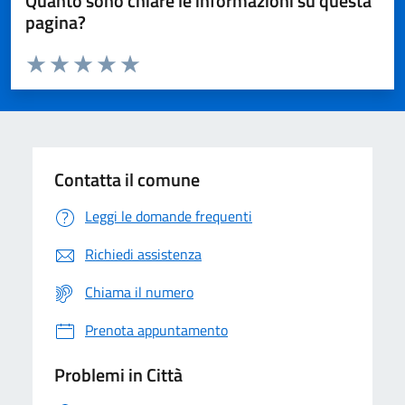
Quanto sono chiare le informazioni su questa
pagina?
Valuta da 1 a 5 stelle la pagina
Domanda
Valuta 1 stelle su 5
Valuta 2 stelle su 5
Valuta 3 stelle su 5
Valuta 4 stelle su 5
Valuta 5 stelle su 5
Contatta il comune
Leggi le domande frequenti
Richiedi assistenza
Chiama il numero
Prenota appuntamento
Problemi in Città