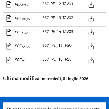
357-PE-12-TAV01
PDF
623K
357-PE-13-TAV02
PDF
594,9K
357-PE-14-TAV03
PDF
1,2M
357_PE_15_FSO
PDF
120,2K
357_PE_16_PSC
PDF
1M
Ultima modifica:
mercoledì, 01 luglio 2026