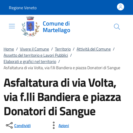
Vai al contenuto
accedi al menu
footer.enter
Regione Veneto
Comune di
Martellago
Home
/
Vivere il Comune
/
Territorio
/
Attività del Comune
/
Assetto del territorio e Lavori Pubblici
/
Elaborati e grafici nel territorio
/
Asfaltatura di via Volta, via f.lli Bandiera e piazza Donatori di Sangue
Asfaltatura di via Volta,
via f.lli Bandiera e piazza
Donatori di Sangue
Condividi
Azioni