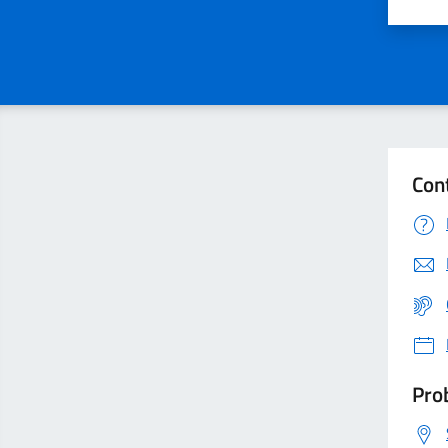
Valu
Con
Prob