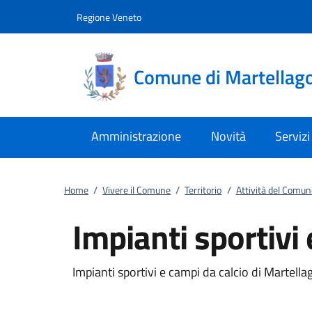
Vai al contenuto
accedi al menu
footer.enter
Regione Veneto
Comune di Martellag
Amministrazione
Novità
Servizi
Home
/
Vivere il Comune
/
Territorio
/
Attività del Comun
Impianti sportivi 
Impianti sportivi e campi da calcio di Martell