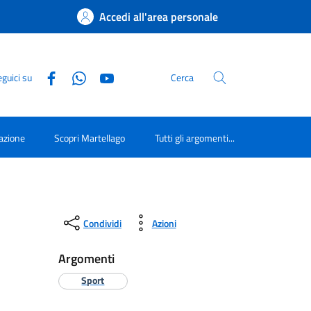
Accedi all'area personale
guici su
Cerca
azione
Scopri Martellago
Tutti gli argomenti...
Condividi
Azioni
Argomenti
Sport