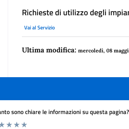
Richieste di utilizzo degli impia
Vai al Servizio
Ultima modifica:
mercoledì, 08 maggi
nto sono chiare le informazioni su questa pagina
 da 1 a 5 stelle la pagina
anda