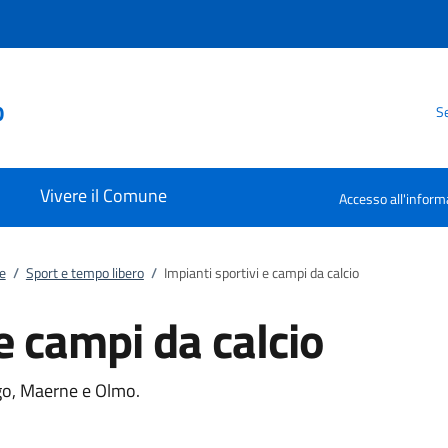
o
Se
Vivere il Comune
Accesso all'inform
e
/
Sport e tempo libero
/
Impianti sportivi e campi da calcio
e campi da calcio
ago, Maerne e Olmo.