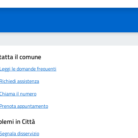
ta 1 stelle su 5
Valuta 2 stelle su 5
Valuta 3 stelle su 5
Valuta 4 stelle su 5
Valuta 5 stelle su 5
tatta il comune
Leggi le domande frequenti
Richiedi assistenza
Chiama il numero
Prenota appuntamento
lemi in Città
Segnala disservizio