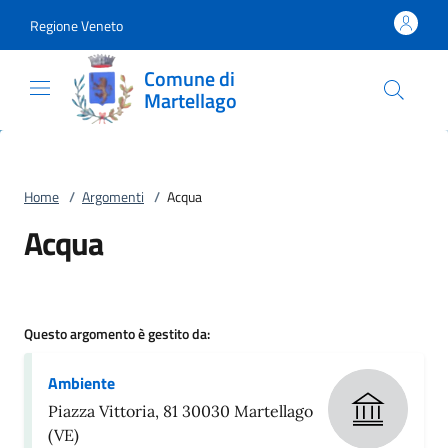
Vai al contenuto
accedi al menu
footer.enter
Regione Veneto
Comune di
Martellago
Home
/
Argomenti
/
Acqua
Acqua
Questo argomento è gestito da:
Ambiente
Piazza Vittoria, 81 30030 Martellago
(VE)