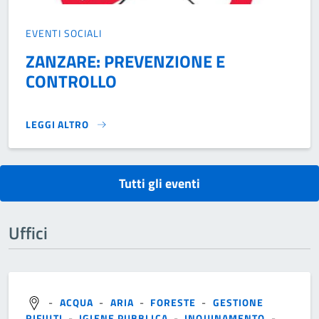
EVENTI SOCIALI
ZANZARE: PREVENZIONE E
CONTROLLO
LEGGI ALTRO
ZANZARE: PREVENZIONE E CONTROLLO}
Tutti gli eventi
Uffici
-
ACQUA
-
ARIA
-
FORESTE
-
GESTIONE
RIFIUTI
-
IGIENE PUBBLICA
-
INQUINAMENTO
-