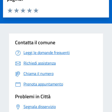
Valuta da 1 a 5 stelle la pagina
Domanda
Valuta 1 stelle su 5
Valuta 2 stelle su 5
Valuta 3 stelle su 5
Valuta 4 stelle su 5
Valuta 5 stelle su 5
Contatta il comune
Leggi le domande frequenti
Richiedi assistenza
Chiama il numero
Prenota appuntamento
Problemi in Città
Segnala disservizio