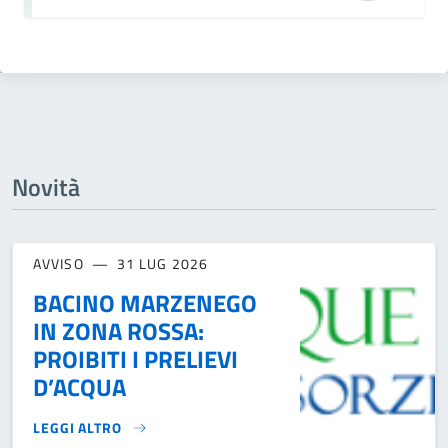
Novità
AVVISO
31 LUG 2026
BACINO MARZENEGO
IN ZONA ROSSA:
PROIBITI I PRELIEVI
D’ACQUA
LEGGI ALTRO
BACINO MARZENEGO IN ZONA ROSSA: PROIBITI I PRELIEVI 