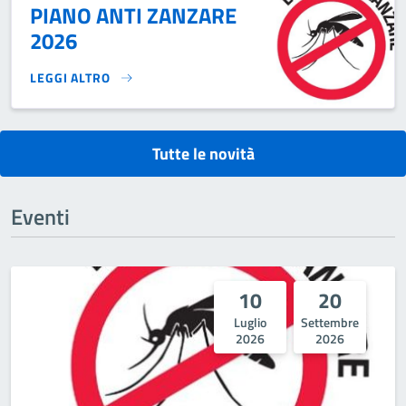
PIANO ANTI ZANZARE
2026
LEGGI ALTRO
PIANO ANTI ZANZARE 2026}
Tutte le novità
Eventi
10
20
Luglio
Settembre
2026
2026