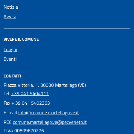
Notizie
Avvisi
VIVERE IL COMUNE
Luoghi
Eventi
CONTATTI
Piazza Vittoria, 1, 30030 Martellago (VE)
Tel.
+39 041 5404111
Fax
+ 39 041 5402363
E-mail
info@comune.martellago.ve.it
PEC
comune.martellago.ve@pecveneto.it
PIVA 00809670276