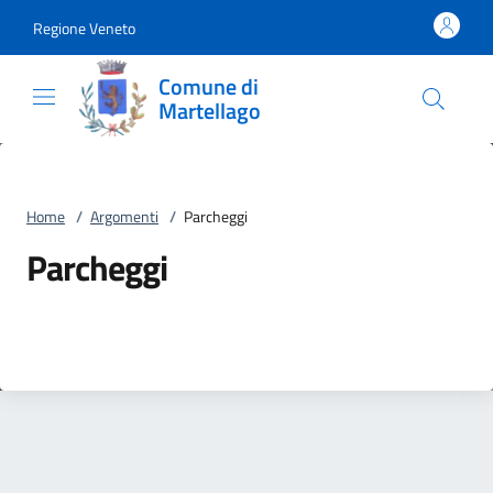
Vai al contenuto
accedi al menu
footer.enter
Regione Veneto
Comune di
Martellago
Home
/
Argomenti
/
Parcheggi
Parcheggi