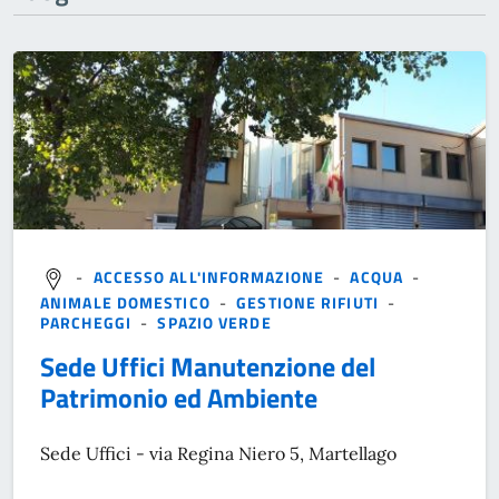
-
ACCESSO ALL'INFORMAZIONE
-
ACQUA
-
ANIMALE DOMESTICO
-
GESTIONE RIFIUTI
-
PARCHEGGI
-
SPAZIO VERDE
Sede Uffici Manutenzione del
Patrimonio ed Ambiente
Sede Uffici - via Regina Niero 5, Martellago