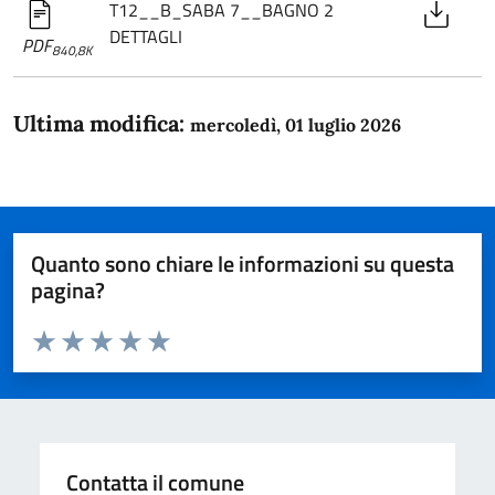
T12__B_SABA 7__BAGNO 2
DETTAGLI
PDF
840,8K
Ultima modifica:
mercoledì, 01 luglio 2026
Quanto sono chiare le informazioni su questa
pagina?
Valuta da 1 a 5 stelle la pagina
Domanda
Valuta 1 stelle su 5
Valuta 2 stelle su 5
Valuta 3 stelle su 5
Valuta 4 stelle su 5
Valuta 5 stelle su 5
Contatta il comune