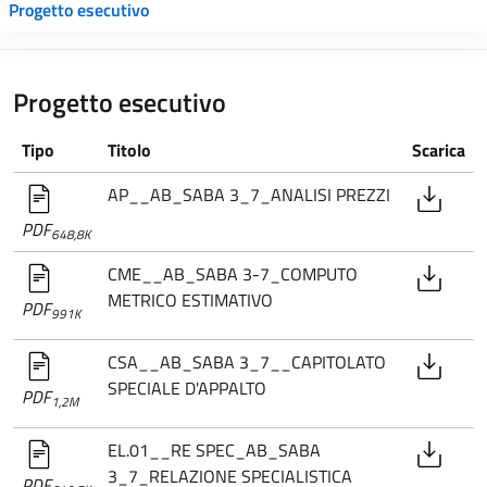
Progetto esecutivo
Progetto esecutivo
Tipo
Titolo
Scarica
AP__AB_SABA 3_7_ANALISI PREZZI
PDF
648,8K
CME__AB_SABA 3-7_COMPUTO
METRICO ESTIMATIVO
PDF
991K
CSA__AB_SABA 3_7__CAPITOLATO
SPECIALE D'APPALTO
PDF
1,2M
EL.01__RE SPEC_AB_SABA
3_7_RELAZIONE SPECIALISTICA
PDF