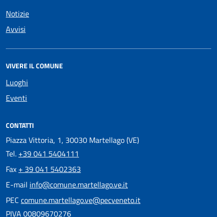
Notizie
Avvisi
VIVERE IL COMUNE
Luoghi
Eventi
CONTATTI
Piazza Vittoria, 1, 30030 Martellago (VE)
Tel.
+39 041 5404111
Fax
+ 39 041 5402363
E-mail
info@comune.martellago.ve.it
PEC
comune.martellago.ve@pecveneto.it
PIVA 00809670276