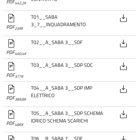
PDF
442,2K
T01__SABA
3_7__INQUADRAMENTO
PDF
2,6M
T02__A_SABA 3__SDF
PDF
460,4K
T03__A_SABA 3__SDP SDC
PDF
377K
T04__A_SABA 3__SDP IMP
ELETTRICO
PDF
389,8K
T05__A_SABA 3__SDP SCHEMA
IDRICO SCHEMA SCARICHI
PDF
486K
T06__B_SABA 7__SDF