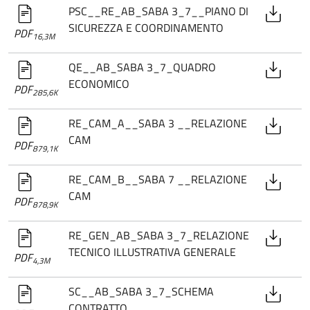
PSC__RE_AB_SABA 3_7__PIANO DI
SICUREZZA E COORDINAMENTO
PDF
16,3M
QE__AB_SABA 3_7_QUADRO
ECONOMICO
PDF
285,6K
RE_CAM_A__SABA 3 __RELAZIONE
CAM
PDF
879,1K
RE_CAM_B__SABA 7 __RELAZIONE
CAM
PDF
878,9K
RE_GEN_AB_SABA 3_7_RELAZIONE
TECNICO ILLUSTRATIVA GENERALE
PDF
4,3M
SC__AB_SABA 3_7_SCHEMA
CONTRATTO