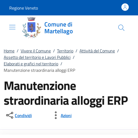
Vai al contenuto
accedi al menu
footer.enter
Regione Veneto
Comune di
Martellago
Home
/
Vivere il Comune
/
Territorio
/
Attività del Comune
/
Assetto del territorio e Lavori Pubblici
/
Elaborati e grafici nel territorio
/
Manutenzione straordinaria alloggi ERP
Manutenzione
straordinaria alloggi ERP
Condividi
Azioni