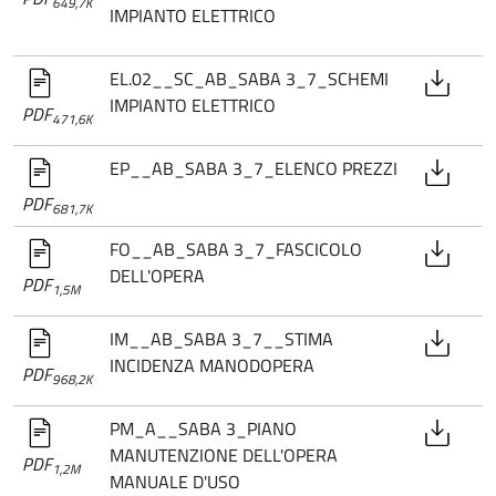
649,7K
IMPIANTO ELETTRICO
EL.02__SC_AB_SABA 3_7_SCHEMI
IMPIANTO ELETTRICO
PDF
471,6K
EP__AB_SABA 3_7_ELENCO PREZZI
PDF
681,7K
FO__AB_SABA 3_7_FASCICOLO
DELL'OPERA
PDF
1,5M
IM__AB_SABA 3_7__STIMA
INCIDENZA MANODOPERA
PDF
968,2K
PM_A__SABA 3_PIANO
MANUTENZIONE DELL'OPERA
PDF
1,2M
MANUALE D'USO